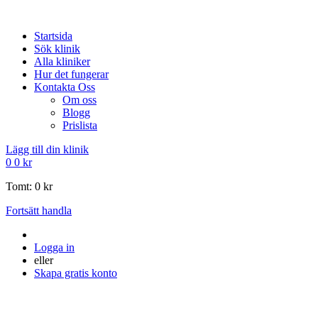
Startsida
Sök klinik
Alla kliniker
Hur det fungerar
Kontakta Oss
Om oss
Blogg
Prislista
Lägg till din klinik
0
0
kr
Tomt:
0
kr
Fortsätt handla
Logga in
eller
Skapa gratis konto