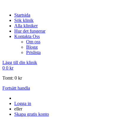
Startsida
Sök klinik
Alla kliniker
Hur det fungerar
Kontakta Oss
Om oss
Blogg
Prislista
Lägg till din klinik
0
0
kr
Tomt:
0
kr
Fortsätt handla
Logga in
eller
Skapa gratis konto