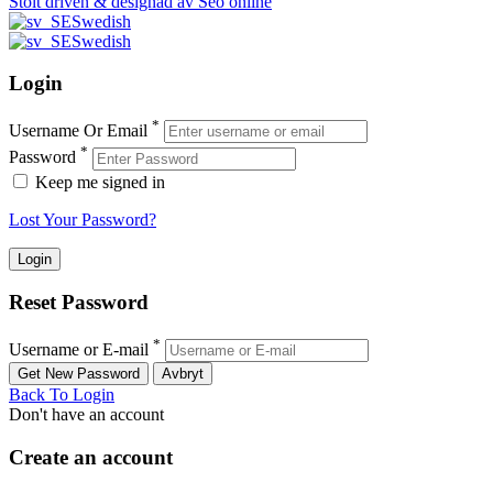
Stolt driven & designad av Seo online
Swedish
Swedish
Login
*
Username Or Email
*
Password
Keep me signed in
Lost Your Password?
Reset Password
*
Username or E-mail
Back To Login
Don't have an account
Create an account