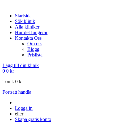
Startsida
Sök klinik
Alla kliniker
Hur det fungerar
Kontakta Oss
Om oss
Blogg
Prislista
Lägg till din klinik
0
0
kr
Tomt:
0
kr
Fortsätt handla
Logga in
eller
Skapa gratis konto