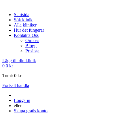
Startsida
Sök klinik
Alla kliniker
Hur det fungerar
Kontakta Oss
Om oss
Blogg
Prislista
Lägg till din klinik
0
0
kr
Tomt:
0
kr
Fortsätt handla
Logga in
eller
Skapa gratis konto