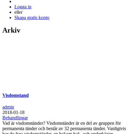
Logga in
eller
Skapa gratis konto
Arkiv
Visdomstand
admin
2018-01-18
Behandlingar
Vad är visdomständer? Visdomständer är en del av gruppen för
permanenta tänder och består av 32 permanenta tänder. Vanligtvis
har du fyra visdomständer, en bakom bak- och underkägen.