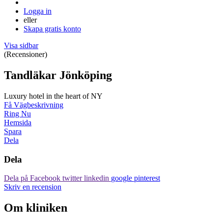
Logga in
eller
Skapa gratis konto
Visa sidbar
(Recensioner)
Tandläkar Jönköping
Luxury hotel in the heart of NY
Få Vägbeskrivning
Ring Nu
Hemsida
Spara
Dela
Dela
Dela på Facebook
twitter
linkedin
google
pinterest
Skriv en recension
Om kliniken