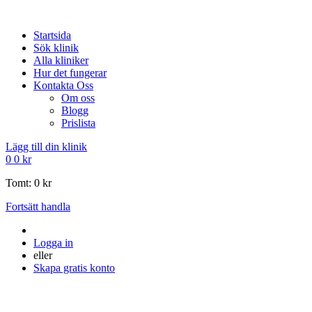
Startsida
Sök klinik
Alla kliniker
Hur det fungerar
Kontakta Oss
Om oss
Blogg
Prislista
Lägg till din klinik
0
0
kr
Tomt:
0
kr
Fortsätt handla
Logga in
eller
Skapa gratis konto