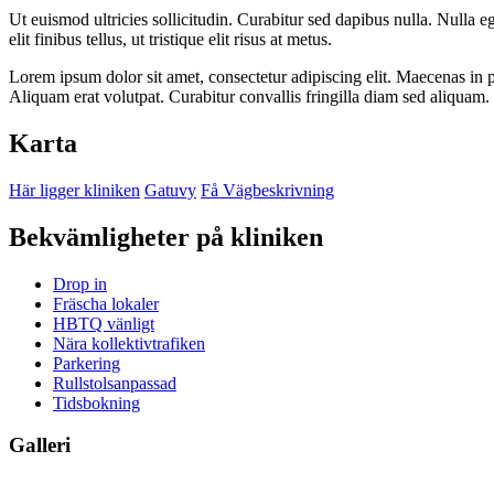
Ut euismod ultricies sollicitudin. Curabitur sed dapibus nulla. Nulla 
elit finibus tellus, ut tristique elit risus at metus.
Lorem ipsum dolor sit amet, consectetur adipiscing elit. Maecenas in pu
Aliquam erat volutpat. Curabitur convallis fringilla diam sed aliquam.
Karta
Här ligger kliniken
Gatuvy
Få Vägbeskrivning
Bekvämligheter på kliniken
Drop in
Fräscha lokaler
HBTQ vänligt
Nära kollektivtrafiken
Parkering
Rullstolsanpassad
Tidsbokning
Galleri