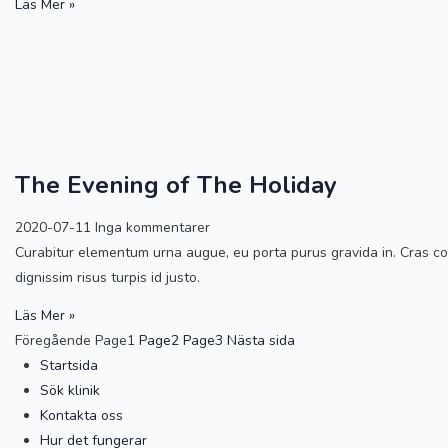
Läs Mer »
The Evening of The Holiday
2020-07-11
Inga kommentarer
Curabitur elementum urna augue, eu porta purus gravida in. Cras cons
dignissim risus turpis id justo.
Läs Mer »
Föregående
Page
1
Page
2
Page
3
Nästa sida
Startsida
Sök klinik
Kontakta oss
Hur det fungerar